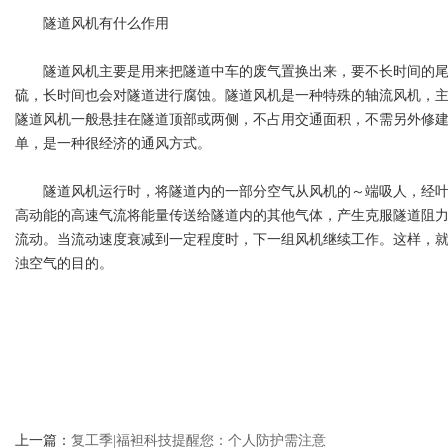
隧道风机有什么作用
隧道风机主要是用来把隧道中车的废气置换出来，要不长时间的尾
硫，长时间也会对隧道进行腐蚀。隧道风机是一种特殊的轴流风机，
隧道风机一般悬挂在隧道顶部或两侧，不占用交通面积，不需另外修
单，是一种很经济的通风方式。
隧道风机运行时，将隧道内的一部分空气从风机的～端吸人，经叶
高动能的高速气流将能量传送给隧道内的其他气体，产生克服隧道阻
流动。当流动速度衰减到一定程度时，下一组风机继续工作。这样，
浊空气的目的。
上一篇：
复工季|福袒科技提醒您：个人防护需注意