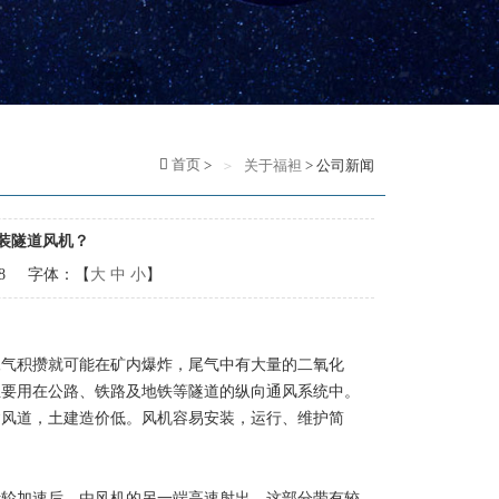
首页
>
关于福袒
> 公司新闻
装隧道风机？
98 字体：【
大
中
小
】
气积攒就可能在矿内爆炸，尾气中有大量的二氧化
主要用在公路、铁路及地铁等隧道的纵向通风系统中。
建风道，土建造价低。风机容易安装，运行、维护简
轮加速后，由风机的另一端高速射出。这部分带有较