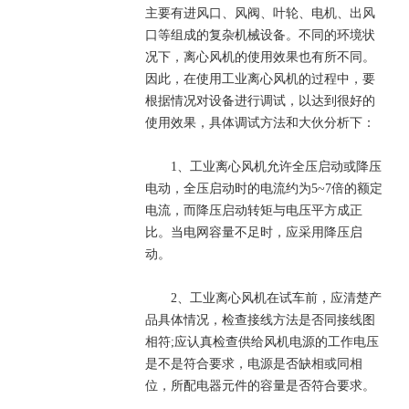
主要有进风口、风阀、叶轮、电机、出风
口等组成的复杂机械设备。不同的环境状
况下，离心风机的使用效果也有所不同。
因此，在使用工业离心风机的过程中，要
根据情况对设备进行调试，以达到很好的
使用效果，具体调试方法和大伙分析下：
1、工业离心风机允许全压启动或降压
电动，全压启动时的电流约为5~7倍的额定
电流，而降压启动转矩与电压平方成正
比。当电网容量不足时，应采用降压启
动。
2、工业离心风机在试车前，应清楚产
品具体情况，检查接线方法是否同接线图
相符;应认真检查供给风机电源的工作电压
是不是符合要求，电源是否缺相或同相
位，所配电器元件的容量是否符合要求。