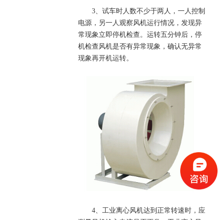
3、试车时人数不少于两人，一人控制
电源，另一人观察风机运行情况，发现异
常现象立即停机检查。运转五分钟后，停
机检查风机是否有异常现象，确认无异常
现象再开机运转。
4、工业离心风机达到正常转速时，应