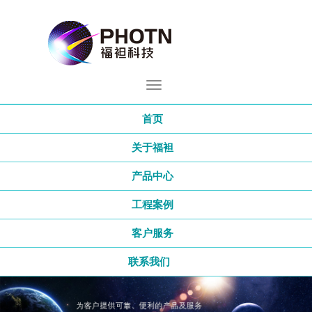
首页
关于福袒
产品中心
工程案例
客户服务
联系我们