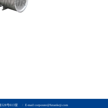
28号613室
E-mail:corporate@futankeji.com