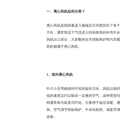
一、
离心风机如何分类
？
离心风机是指风量进入轴端后又
90度转向了各个
方向，通常情况下气流进入到涡卷形的外壳中从
风机出口排出，大多数的住宅强制风炉和汽车暖
风机都属于离心风机。
1、
前向离心风机
叶片小且弯曲朝向叶轮的旋转方向，风机以相对
低的速度运行以输送一定量的空气，这种类型结
构通常称为鼠笼式叶轮。主要用于低压采暖、通
风、空气调节例如电炉、中央站机组、成套空调
设备。