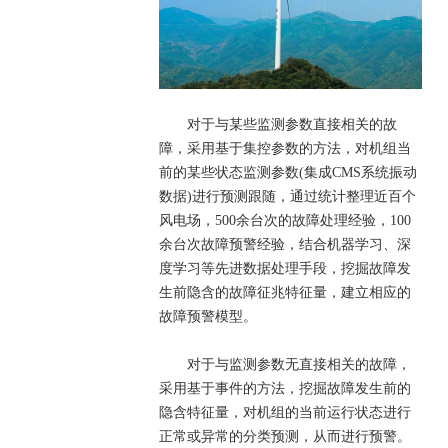
对于与某些监测参数直接相关的故
障，采用基于集控参数的方法，对机组当
前的某些状态监测参数(集成CMS系统振动
数据)进行预测跟随，通过统计整理近百个
风电场，500余台次的故障处理经验，100
余台次故障预警经验，结合机器学习、深
度学习等先进数据处理手段，挖掘故障发
生前隐含的故障征兆特征量，建立相应的
故障预警模型。
对于与监测参数无直接相关的故障，
采用基于事件的方法，挖掘故障发生前的
隐含特征量，对机组的当前运行状态进行
正常或异常的分类预测，从而进行预警。