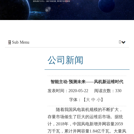
Sub Menu
公司新闻
智能主动·预测未来——风机新运维时代
发表时间：
2020-05-22
阅读次数：
330
字体：【
大
中
小
】
随着我国风电装机规模的不断扩大，
存量市场催生了巨大的运维后市场。据统
计，2018年，中国风电新增并网容量2059
万千瓦，累计并网容量1.84亿千瓦。大量风